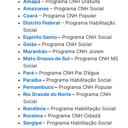
Amapá
– Programa CNH Gratuita
Amazonas
– Programa CNH Social
Ceará
– Programa CNH Popular
Distrito Federal
– Programa Habilitação
Social
Espírito Santo
–
Programa CNH Social
Goiás
–
Programa CNH Social
Maranhão
–
Programa CNH Jovem
Mato Grosso do Sul
–
Programa CNH MS
Social
Pará
–
Programa CNH Pai D’égua
Paraíba
–
Programa Habilitação Social
Pernambuco
–
Programa CNH Popular
Rio Grande do Norte
–
Programa CNH
Social
Rondônia
–
Programa Habilitação Social
Roraima
–
Programa CNH Cidadã
Sergipe
– Programa Habilitação Social