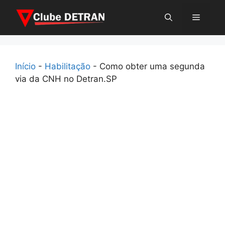
Pular
Menu
para
o
conteúdo
Início
-
Habilitação
-
Como obter uma segunda
via da CNH no Detran.SP