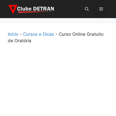
Pular
Menu
para
o
conteúdo
Início
-
Cursos e Dicas
-
Curso Online Gratuito
de Oratória