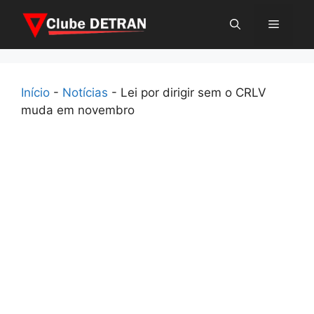
Pular
Menu
para
o
conteúdo
Início
-
Notícias
-
Lei por dirigir sem o CRLV
muda em novembro