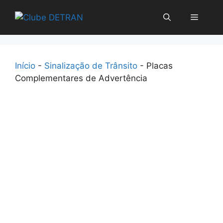
Pular
Menu
para
o
conteúdo
Início
-
Sinalização de Trânsito
-
Placas
Complementares de Advertência