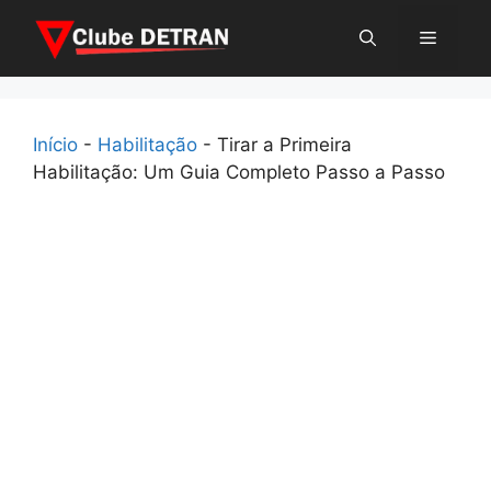
Pular
Menu
para
o
conteúdo
Início
-
Habilitação
-
Tirar a Primeira
Habilitação: Um Guia Completo Passo a Passo