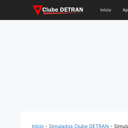
Pular
Início
Ap
para
o
conteúdo
Início
-
Simulados Clube DETRAN
-
Simul