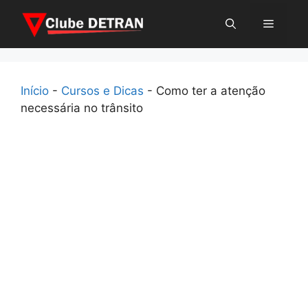
Pular
Menu
para
o
conteúdo
Início
-
Cursos e Dicas
-
Como ter a atenção
necessária no trânsito