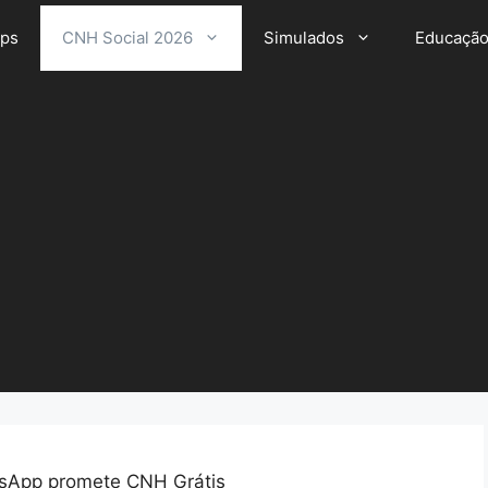
ps
CNH Social 2026
Simulados
Educaçã
sApp promete CNH Grátis