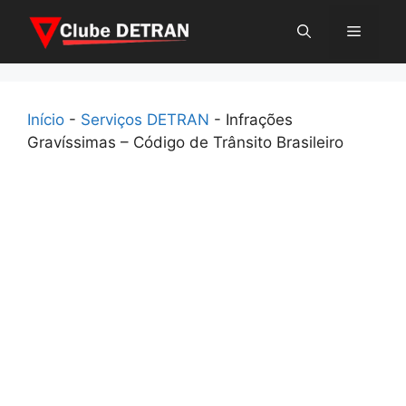
Pular
Menu
para
o
conteúdo
Início
-
Serviços DETRAN
-
Infrações
Gravíssimas – Código de Trânsito Brasileiro