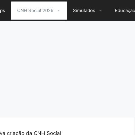
ps
CNH Social 2026
Simulados
Educaçã
va criação da CNH Social