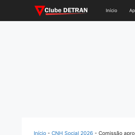
Pular
Início
Ap
para
o
conteúdo
Início
-
CNH Social 2026
-
Comissão apro