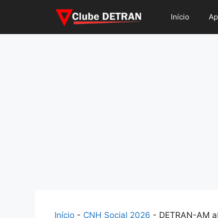
Pular
Início
Ap
para
o
conteúdo
Início
-
CNH Social 2026
-
DETRAN-AM abr