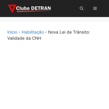
Pular
Menu
para
o
conteúdo
Início
-
Habilitação
-
Nova Lei de Trânsito:
Validade da CNH