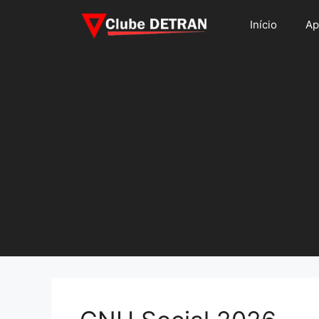
Pular
Início
Ap
para
o
conteúdo